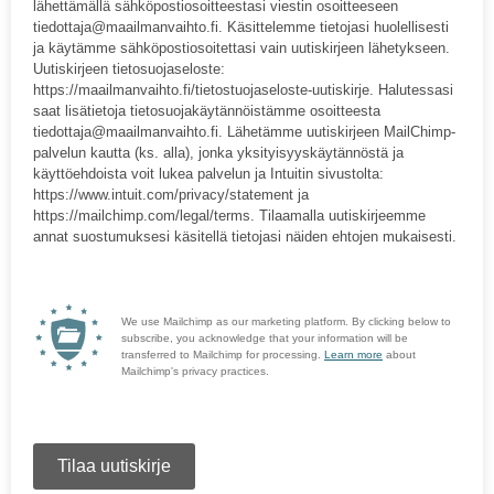
lähettämällä sähköpostiosoitteestasi viestin osoitteeseen
tiedottaja@maailmanvaihto.fi. Käsittelemme tietojasi huolellisesti
ja käytämme sähköpostiosoitettasi vain uutiskirjeen lähetykseen.
Uutiskirjeen tietosuojaseloste:
https://maailmanvaihto.fi/tietostuojaseloste-uutiskirje. Halutessasi
saat lisätietoja tietosuojakäytännöistämme osoitteesta
tiedottaja@maailmanvaihto.fi. Lähetämme uutiskirjeen MailChimp-
palvelun kautta (ks. alla), jonka yksityisyyskäytännöstä ja
käyttöehdoista voit lukea palvelun ja Intuitin sivustolta:
https://www.intuit.com/privacy/statement ja
https://mailchimp.com/legal/terms. Tilaamalla uutiskirjeemme
annat suostumuksesi käsitellä tietojasi näiden ehtojen mukaisesti.
We use Mailchimp as our marketing platform. By clicking below to
subscribe, you acknowledge that your information will be
transferred to Mailchimp for processing.
Learn more
about
Mailchimp's privacy practices.